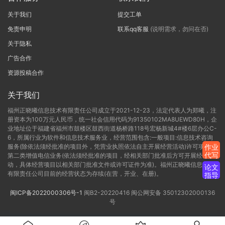
关于我们
提交工单
免责申明
联系qq客服
(说明需求，勿问在否)
关于隐私
广告合作
资源投稿合作
关于我们
福州正晓曦信息技术有限责任公司成立于2021-12-23，法定代表人为郑曦，注
册资本为100万元人民币，统一社会信用代码为91350102MA8UEWD80H，企
业地址位于福建省福州市鼓楼区鼓西街道杨桥路118号宏杨新城4#楼6层办公C-
6，所属行业为软件和信息技术服务业，经营范围包含:一般项目:信息技术咨询
服务(除依法须经批准的项目外，凭营业执照依法自主开展经营活动)许可项目:
作业
代写
第二类增值电信业务(依法须经批准的项目，经相关部门批准后方可开展经营活
动，具体经营项目以相关部门批准文件或许可证件为准)。福州正晓曦信息技术
论文
有限责任公司目前的经营状态为存续(在营，开业、在册)。
指导
闽ICP备2022000306号-1
闽B2-20220416
闽公网安备 35012302000136
号