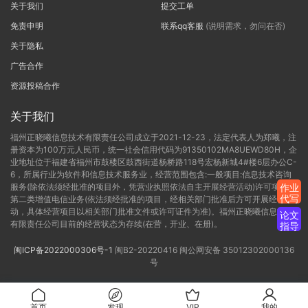
关于我们
提交工单
免责申明
联系qq客服
(说明需求，勿问在否)
关于隐私
广告合作
资源投稿合作
关于我们
福州正晓曦信息技术有限责任公司成立于2021-12-23，法定代表人为郑曦，注
册资本为100万元人民币，统一社会信用代码为91350102MA8UEWD80H，企
业地址位于福建省福州市鼓楼区鼓西街道杨桥路118号宏杨新城4#楼6层办公C-
6，所属行业为软件和信息技术服务业，经营范围包含:一般项目:信息技术咨询
服务(除依法须经批准的项目外，凭营业执照依法自主开展经营活动)许可项目:
作业
代写
第二类增值电信业务(依法须经批准的项目，经相关部门批准后方可开展经营活
动，具体经营项目以相关部门批准文件或许可证件为准)。福州正晓曦信息技术
论文
有限责任公司目前的经营状态为存续(在营，开业、在册)。
指导
闽ICP备2022000306号-1
闽B2-20220416
闽公网安备 35012302000136
号
首页
发现
VIP
我的