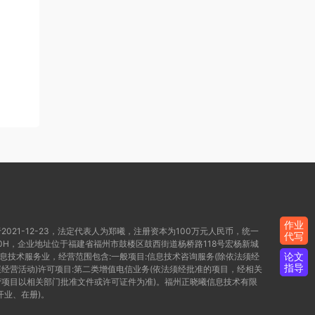
作业
021-12-23，法定代表人为郑曦，注册资本为100万元人民币，统一
代写
WD80H，企业地址位于福建省福州市鼓楼区鼓西街道杨桥路118号宏杨新城
论文
信息技术服务业，经营范围包含:一般项目:信息技术咨询服务(除依法须经
指导
经营活动)许可项目:第二类增值电信业务(依法须经批准的项目，经相关
项目以相关部门批准文件或许可证件为准)。福州正晓曦信息技术有限
开业、在册)。