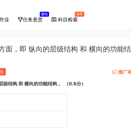
赚钱
推荐
作业
任务悬赏
科目检索
个方面，即 纵向的层级结构 和 横向的功能
推广
复
层级结构
和
横向的功能结构
。
（
0.6
分）