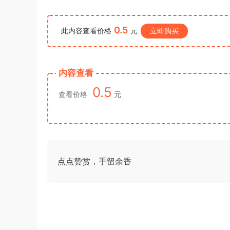
游客
下载了资源
2019年420联考《行
6小时前
测》真题（河南县级以上）答案及解析
0.5
此内容查看价格
元
立即购买
内容查看
0.5
查看价格
元
点点赞赏，手留余香