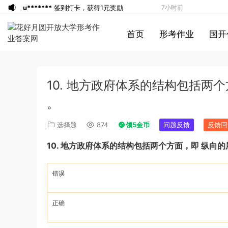
u*******
签到打卡，获得1元奖励
7小时前
游客
下载了资源
2013年广东公务员考试
7小时前
首页
形考作业
国开
《行测》三卷答案及解析
游客
下载了资源
2015年河南公务员考试
7小时前
《行测》真题答案及解析
u*******
签到打卡，获得1元奖励
9小时前
u*******
登录了本站
9小时前
10. 地方政府体系的结构包括两
u*******
签到打卡，获得1元奖励
10小时前
u*******
登录了本站
10小时前
。
u*******
登录了本站
10小时前
选择题
874
领5金币
问题反馈
反馈回
游客
下载了资源
2013年921公务员考试
10小时前
10.
地方政府体系的结构包括两个方面，即
纵向的
联考《行测》真题答案及解析（河南卷）
游客
下载了资源
2013年下半年教师资格
3分钟前
(1)
证考试《教育知识与能力》（中学）真题
游客
下载了资源
2018年下半年教师资格
7分钟前
错误
（解析）
证考试《初中化学》题解析
游客
下载了资源
2015年上半年教师资格
3小时前
证考试《初中英语》真题解析
游客
下载了资源
2014年下半年教师资格
3小时前
正确
证考试《教育知识与能力》（中学）真题
u*******
签到打卡，获得1元奖励
5小时前
（解析）
1*******
登录了本站
5小时前