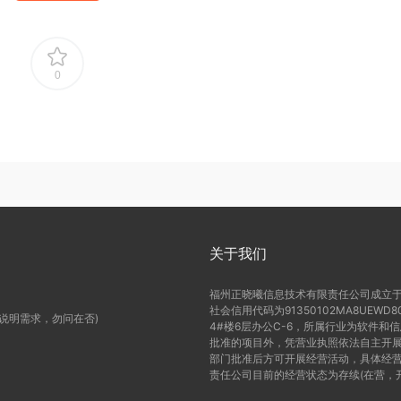
0
关于我们
福州正晓曦信息技术有限责任公司成立于2
社会信用代码为91350102MA8UE
(说明需求，勿问在否)
4#楼6层办公C-6，所属行业为软件和
批准的项目外，凭营业执照依法自主开展
部门批准后方可开展经营活动，具体经营
责任公司目前的经营状态为存续(在营，