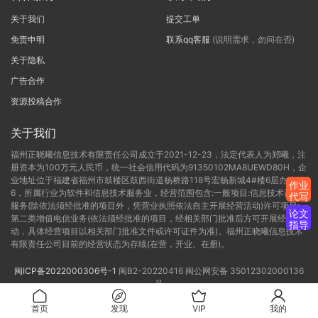
关于我们
提交工单
免责申明
联系qq客服
(说明需求，勿问在否)
关于隐私
广告合作
资源投稿合作
关于我们
福州正晓曦信息技术有限责任公司成立于2021-12-23，法定代表人为郑曦，注
册资本为100万元人民币，统一社会信用代码为91350102MA8UEWD80H，企
业地址位于福建省福州市鼓楼区鼓西街道杨桥路118号宏杨新城4#楼6层办公C-
作业
6，所属行业为软件和信息技术服务业，经营范围包含:一般项目:信息技术咨询
代写
服务(除依法须经批准的项目外，凭营业执照依法自主开展经营活动)许可项目:
论文
第二类增值电信业务(依法须经批准的项目，经相关部门批准后方可开展经营活
指导
动，具体经营项目以相关部门批准文件或许可证件为准)。福州正晓曦信息技术
有限责任公司目前的经营状态为存续(在营，开业、在册)。
闽ICP备2022000306号-1
闽B2-20220416
闽公网安备 35012302000136
号
首页
发现
VIP
我的