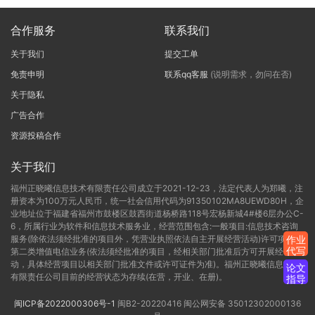
合作服务
联系我们
关于我们
提交工单
免责申明
联系qq客服
(说明需求，勿问在否)
关于隐私
广告合作
资源投稿合作
关于我们
福州正晓曦信息技术有限责任公司成立于2021-12-23，法定代表人为郑曦，注
册资本为100万元人民币，统一社会信用代码为91350102MA8UEWD80H，企
业地址位于福建省福州市鼓楼区鼓西街道杨桥路118号宏杨新城4#楼6层办公C-
6，所属行业为软件和信息技术服务业，经营范围包含:一般项目:信息技术咨询
服务(除依法须经批准的项目外，凭营业执照依法自主开展经营活动)许可项目:
作业
代写
第二类增值电信业务(依法须经批准的项目，经相关部门批准后方可开展经营活
动，具体经营项目以相关部门批准文件或许可证件为准)。福州正晓曦信息技术
论文
有限责任公司目前的经营状态为存续(在营，开业、在册)。
指导
闽ICP备2022000306号-1
闽B2-20220416
闽公网安备 35012302000136