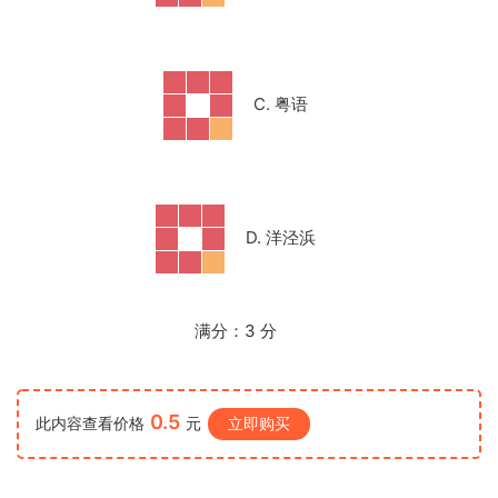
C. 粤语
D. 洋泾浜
满分：
3
分
0.5
此内容查看价格
元
立即购买