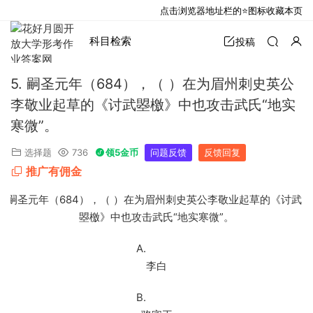
点击浏览器地址栏的⭐图标收藏本页
科目检索
投稿
5. 嗣圣元年（684），（ ）在为眉州刺史英公
李敬业起草的《讨武曌檄》中也攻击武氏“地实
寒微”。
选择题
736
领5金币
问题反馈
反馈回复
推广有佣金
5. 嗣圣元年（
684
），（ ）在为眉州刺史英公李敬业起草的《讨武
曌檄》中也攻击武氏“地实寒微”。
A.
李白
B.