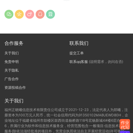
合作服务
联系我们
关于我们
提交工单
免责申明
联系qq客服
(说明需求，勿问在否)
关于隐私
广告合作
资源投稿合作
关于我们
福州正晓曦信息技术有限责任公司成立于2021-12-23，法定代表人为郑曦，注
册资本为100万元人民币，统一社会信用代码为91350102MA8UEWD80H，企
业地址位于福建省福州市鼓楼区鼓西街道杨桥路118号宏杨新城4#楼6层办公C-
作业
6，所属行业为软件和信息技术服务业，经营范围包含:一般项目:信息技术咨询
代写
服务(除依法须经批准的项目外，凭营业执照依法自主开展经营活动)许可项目: