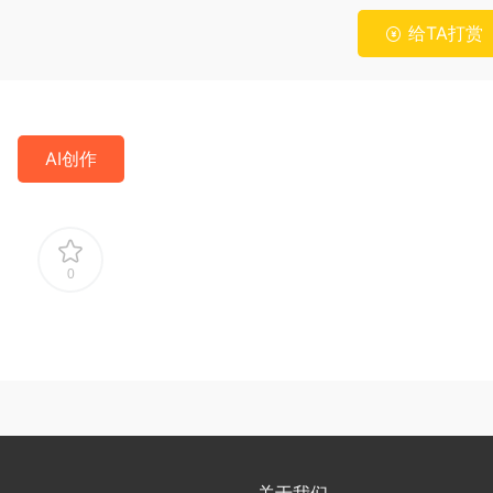
给TA打赏
AI创作
0