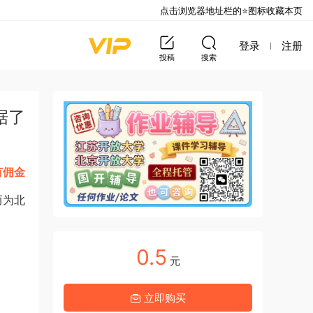
点击浏览器地址栏的⭐图标收藏本页
登录
注册
投稿
搜索
据了
有佣金
而为北
0.5
元
立即购买