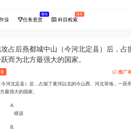
赚钱
推荐
作业
任务悬赏
科目检索
北魏攻占后燕都城中山（今河北定县）后，占
一跃而为北方最强大的国家。
推广
回复
（今河北定县）后，占据了黄河以北的今山西、河北等地，一跃
方最强大的国家。
A.
错误
B.