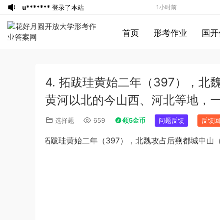
u*******
登录了本站
1小时前
u*******
登录了本站
1小时前
首页
形考作业
国开
游客
下载了资源
2013年921公务员考试
1小时前
联考《行测》真题答案及解析（河南卷）
游客
下载了资源
2016年重庆市公务员考
3小时前
(1)
试《行测》真题（下半年卷）答案及解析
游客
下载了资源
2022年北京公务员考试
3小时前
4. 拓跋珪黄始二年（397），
行测试题答案解析
u*******
签到打卡，获得1元奖励
3小时前
游客
下载了资源
2019年420联考《行
4小时前
黄河以北的今山西、河北等地，
测》真题（河南县级以上）答案及解析
游客
下载了资源
2015年北京公务员考试
7小时前
选择题
659
领5金币
问题反馈
反馈
《行测》卷参考答案及解析
游客
下载了资源
2019年420联考《申
9小时前
4. 拓跋珪黄始二年（
397
），北魏攻占后燕都城中山
论》真题（黑龙江县乡卷）及答案
u*******
登录了本站
9小时前
u*******
登录了本站
9小时前
u*******
登录了本站
9小时前
u*******
签到打卡，获得1元奖励
52分钟前
u*******
登录了本站
53分钟前
u*******
登录了本站
53分钟前