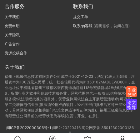
合作服务
联系我们
关于我们
提交工单
免责申明
联系qq客服
(说明需求，勿问在否)
关于隐私
广告合作
资源投稿合作
关于我们
福州正晓曦信息技术有限责任公司成立于2021-12-23，法定代表人为郑曦，注
册资本为100万元人民币，统一社会信用代码为91350102MA8UEWD80H，企
业地址位于福建省福州市鼓楼区鼓西街道杨桥路118号宏杨新城4#楼6层办公C-
作业
6，所属行业为软件和信息技术服务业，经营范围包含:一般项目:信息技术咨询
代写
服务(除依法须经批准的项目外，凭营业执照依法自主开展经营活动)许可项目:
论文
第二类增值电信业务(依法须经批准的项目，经相关部门批准后方可开展经营活
指导
动，具体经营项目以相关部门批准文件或许可证件为准)。福州正晓曦信息技术
有限责任公司目前的经营状态为存续(在营，开业、在册)。
闽ICP备2022000306号-1
闽B2-20220416
闽公网安备 35012302000136
号