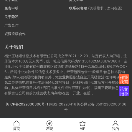
免责申明
联系qq客服
(说明需求，勿问在否)
关于隐私
广告合作
资源投稿合作
关于我们
福州正晓曦信息技术有限责任公司成立于2021-12-23，法定代表人为郑曦，注
册资本为100万元人民币，统一社会信用代码为91350102MA8UEWD80H，企
业地址位于福建省福州市鼓楼区鼓西街道杨桥路118号宏杨新城4#楼6层办公C-
6，所属行业为软件和信息技术服务业，经营范围包含:一般项目:信息技术咨询
服务(除依法须经批准的项目外，凭营业执照依法自主开展经营活动)许可项目:
作业
代写
第二类增值电信业务(依法须经批准的项目，经相关部门批准后方可开展经营活
动，具体经营项目以相关部门批准文件或许可证件为准)。福州正晓曦信息技术
论文
有限责任公司目前的经营状态为存续(在营，开业、在册)。
指导
闽ICP备2022000306号-1
闽B2-20220416
闽公网安备 35012302000136
号
首页
发现
VIP
我的