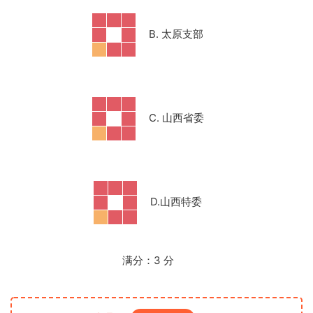
B. 太原支部
C. 山西省委
D.
山西特委
满分：
3
分