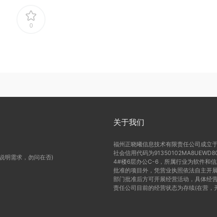
0
关于我们
福州正晓曦信息技术有限责任公司成立于2
社会信用代码为91350102MA8UE
(说明需求，勿问在否)
4#楼6层办公C-6，所属行业为软件和
批准的项目外，凭营业执照依法自主开展
部门批准后方可开展经营活动，具体经营
责任公司目前的经营状态为存续(在营，