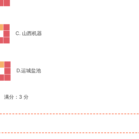
C. 山西机器
D.
运城盐池
满分：
3
分