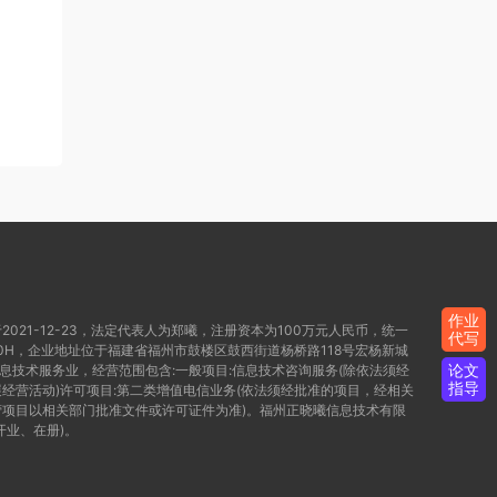
作业
021-12-23，法定代表人为郑曦，注册资本为100万元人民币，统一
代写
WD80H，企业地址位于福建省福州市鼓楼区鼓西街道杨桥路118号宏杨新城
论文
信息技术服务业，经营范围包含:一般项目:信息技术咨询服务(除依法须经
指导
经营活动)许可项目:第二类增值电信业务(依法须经批准的项目，经相关
项目以相关部门批准文件或许可证件为准)。福州正晓曦信息技术有限
开业、在册)。