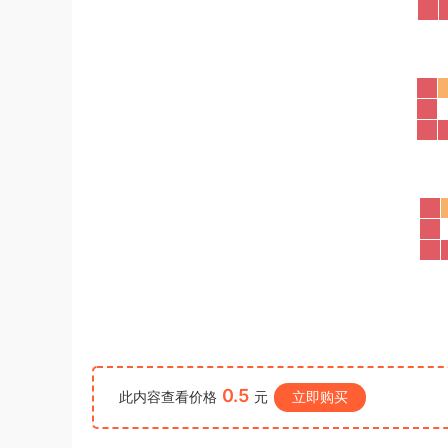
录用考试《行测》真题（公检法卷）答案
1*******
登录了本站
5小时前
及解析
0.5
此内容查看价格
元
立即购买