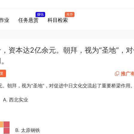
赚钱
推荐
作业
任务悬赏
科目检索
36个，资本达2亿余元。朝拜，视为“圣地”，
用。
推广
复
元。朝拜，视为“圣地”，对促进中日文化交流起了重要桥梁作用
A. 西北实业
B. 太原钢铁