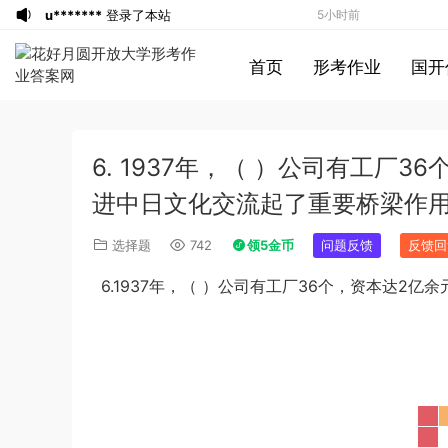
u*******
登录了本站
5小时前
游客
下载了资源
2019年420联考《行
6小时前
首页
形考作业
国开
测》真题（河南县级以上）答案及解析
a*******
投稿收入增加60块钱
6小时前
a*******
购买了资源
代寫國立空中大學
6小时前
作業
u*******
签到打卡，获得1元奖励
7小时前
6. 1937年，（ ）公司有工厂
游客
下载了资源
2019年广东公务员考试
8小时前
《行测》真题（县级）答案及解析
游客
下载了资源
2004年广东公务员考试
8小时前
进中日文化交流起了重要桥梁作
《行测》真题(下半年）答案及解析
u*******
下载了资源
順著大腦來生活：
9小时前
选择题
742
领5金币
问题反馈
反馈回
從起床到就寢，用大腦喜歡的模式，活出
u*******
下载了资源
順著大腦來生活：
9小时前
6.
1937年，（ ）公司有工厂
36
个，资本达
2
亿余
創意、健康與生產力的最高生活法
從起床到就寢，用大腦喜歡的模式，活出
u*******
购买了资源
順著大腦來生活：
9小时前
創意、健康與生產力的最高生活法
從起床到就寢，用大腦喜歡的模式，活出
a*******
投稿收入增加10块钱
9小时前
創意、健康與生產力的最高生活法
u*******
加入了本站
9小时前
游客
下载了资源
2021年公务员多省联考
1小时前
《申论》题（广西B卷）及参考答案
1*******
登录了本站
4小时前
游客
下载了资源
2015年黑龙江省公务员
5小时前