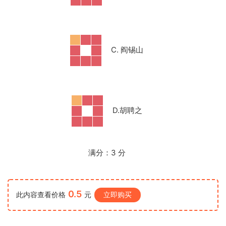
C. 阎锡山
D.
胡聘之
满分：
3
分
0.5
此内容查看价格
元
立即购买