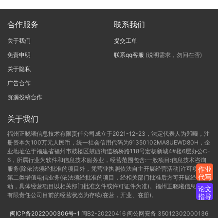
合作服务
联系我们
关于我们
提交工单
免责申明
联系qq客服
(说明需求，勿问在否)
关于隐私
广告合作
资源投稿合作
关于我们
福州正晓曦信息技术有限责任公司成立于2021-12-23，法定代表人为郑曦，注
册资本为100万元人民币，统一社会信用代码为91350102MA8UEWD80H，企
业地址位于福建省福州市鼓楼区鼓西街道杨桥路118号宏杨新城4#楼6层办公C-
6，所属行业为软件和信息技术服务业，经营范围包含:一般项目:信息技术咨询
服务(除依法须经批准的项目外，凭营业执照依法自主开展经营活动)许可项目:
作业
代写
第二类增值电信业务(依法须经批准的项目，经相关部门批准后方可开展经营活
动，具体经营项目以相关部门批准文件或许可证件为准)。福州正晓曦信息技术
论文
有限责任公司目前的经营状态为存续(在营，开业、在册)。
指导
闽ICP备2022000306号-1
闽B2-20220416
闽公网安备 35012302000136