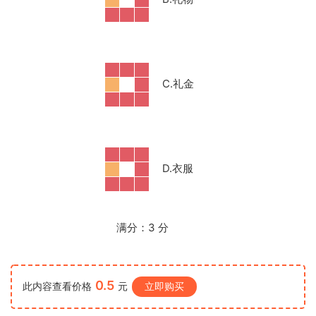
C.
礼金
D.
衣服
满分：
3
分
0.5
此内容查看价格
元
立即购买