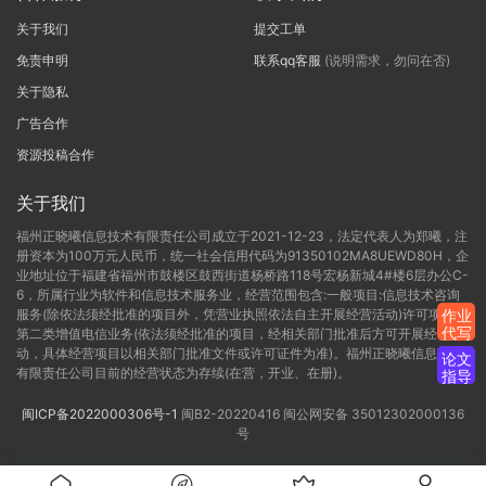
关于我们
提交工单
免责申明
联系qq客服
(说明需求，勿问在否)
关于隐私
广告合作
资源投稿合作
关于我们
福州正晓曦信息技术有限责任公司成立于2021-12-23，法定代表人为郑曦，注
册资本为100万元人民币，统一社会信用代码为91350102MA8UEWD80H，企
业地址位于福建省福州市鼓楼区鼓西街道杨桥路118号宏杨新城4#楼6层办公C-
6，所属行业为软件和信息技术服务业，经营范围包含:一般项目:信息技术咨询
服务(除依法须经批准的项目外，凭营业执照依法自主开展经营活动)许可项目:
作业
代写
第二类增值电信业务(依法须经批准的项目，经相关部门批准后方可开展经营活
动，具体经营项目以相关部门批准文件或许可证件为准)。福州正晓曦信息技术
论文
有限责任公司目前的经营状态为存续(在营，开业、在册)。
指导
闽ICP备2022000306号-1
闽B2-20220416
闽公网安备 35012302000136
号