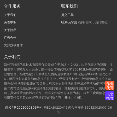
合作服务
联系我们
关于我们
提交工单
免责申明
联系qq客服
(说明需求，勿问在否)
关于隐私
广告合作
资源投稿合作
关于我们
福州正晓曦信息技术有限责任公司成立于2021-12-23，法定代表人为郑曦，注
册资本为100万元人民币，统一社会信用代码为91350102MA8UEWD80H，企
业地址位于福建省福州市鼓楼区鼓西街道杨桥路118号宏杨新城4#楼6层办公C-
6，所属行业为软件和信息技术服务业，经营范围包含:一般项目:信息技术咨询
服务(除依法须经批准的项目外，凭营业执照依法自主开展经营活动)许可项目:
作业
代写
第二类增值电信业务(依法须经批准的项目，经相关部门批准后方可开展经营活
动，具体经营项目以相关部门批准文件或许可证件为准)。福州正晓曦信息技术
论文
有限责任公司目前的经营状态为存续(在营，开业、在册)。
指导
闽ICP备2022000306号-1
闽B2-20220416
闽公网安备 35012302000136
号