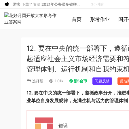
u*******
加入了本站
5小时前
游客
下载了资源
iPhone 16 系列之字形
5小时前
首页
形考作业
国开
保护壳 – 可自定义按钮颜色 | 16、16
游客
下载了资源
2017年422公务员联考
7小时前
Plus、16 Pro、16 Pro Max
《行测》真题（福建卷）答案及解析 (1)
游客
下载了资源
2013年广东公务员考试
9小时前
《行测》三卷答案及解析
游客
下载了资源
2019年浙江公务员考试
10小时前
12. 要在中央的统一部署下，
《申论》真题（B卷）及参考答案
游客
下载了资源
2015年黑龙江公务员考
12小时前
试《行测》卷答案及解析
游客
下载了资源
2020年1011新疆公务员
12小时前
起适应社会主义市场经济需要和
考试《行测》真题参考答案及解析
游客
下载了资源
2020年0822贵州公务
13小时前
管理体制、运行机制和自我约束
员考试《行测》真题参考答案及解析
游客
下载了资源
坐立不安的僵尸钥匙扣
14小时前
选择题
1.01k
领5金币
问题反馈
反馈
3d打印图纸
游客
下载了资源
2009年广东公务员考试
16小时前
《行测》真题答案及解析
游客
下载了资源
2004年广东公务员考试
16小时前
12.
要在中央的统一部署下，遵循政事分开，推进
《行测》真题(下半年）答案及解析
游客
下载了资源
2019年420联考《行
16小时前
业单位自身发展规律，充满生机与活力的管理体制
测》真题（河南县级以上）答案及解析
游客
下载了资源
2016年0423浙江公务
27分钟前
员考试《行测》真题（A卷）参考答案及
u*******
签到打卡，获得1元奖励
33分钟前
错误
解析
游客
下载了资源
2016年河南公务员考试
2小时前