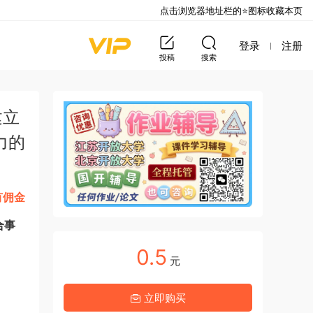
点击浏览器地址栏的⭐图标收藏本页
登录
注册
投稿
搜索
建立
力的
有佣金
合事
0.5
元
立即购买