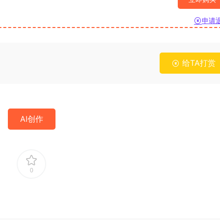
申请
给TA打赏
AI创作
0