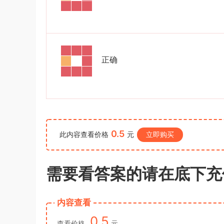
《行测》真题答案及解析
游客
下载了资源
2021年公务员多省联考
3小时前
《申论》题（河南乡镇卷）及参考答案
正确
0.5
此内容查看价格
元
立即购买
需要看答案的请在底下充
内容查看
0.5
查看价格
元