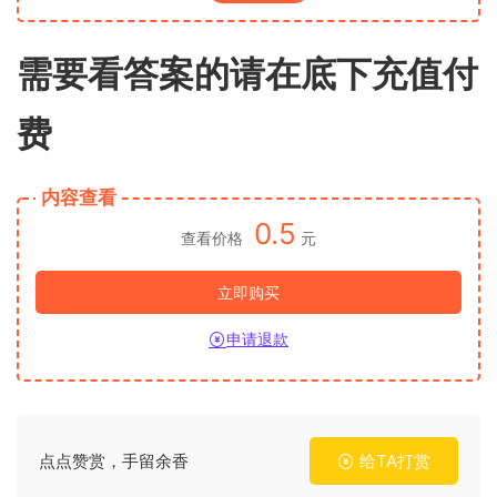
需要看答案的请在底下充值付
费
内容查看
0.5
查看价格
元
立即购买
申请退款
点点赞赏，手留余香
给TA打赏