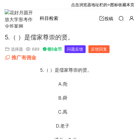
点击浏览器地址栏的⭐图标收藏本页
科目检索
投稿
5.（ ）是儒家尊崇的贤。
选择题
689
领5金币
问题反馈
反馈回复
推广有佣金
5.
（ ）是儒家尊崇的贤。
A.
尧
B.
舜
C.
禹
D.
老子