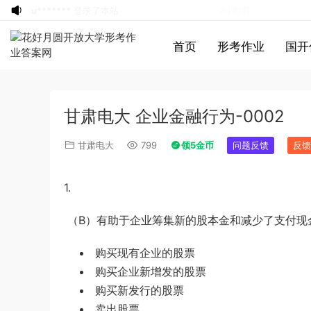
u*******
登录了本站
2小时前
u*******
登录了本站
2小时前
首页
形考作业
国开
u*******
登录了本站
2小时前
u*******
登录了本站
2小时前
游客
下载了资源
2013年921公务员考试
2小时前
甘肃电大 企业金融行为-0002
联考《行测》真题答案及解析（河南卷）
游客
下载了资源
2016年重庆市公务员考
4小时前
(1)
试《行测》真题（下半年卷）答案及解析
游客
下载了资源
2022年北京公务员考试
4小时前
甘肃电大
799
领5金币
问题反馈
反馈
行测试题答案解析
u*******
签到打卡，获得1元奖励
4小时前
游客
下载了资源
2019年420联考《行
5小时前
1.
测》真题（河南县级以上）答案及解析
游客
下载了资源
2015年北京公务员考试
8小时前
《行测》卷参考答案及解析
游客
下载了资源
（
B
）有助于企业筹集新的股本金和减少了支付现
2019年420联考《申
10小时前
论》真题（黑龙江县乡卷）及答案
u*******
登录了本站
10小时前
购买现有企业的股票
游客
下载了资源
2016年重庆市公务员考
8分钟前
购买企业新增发的股票
试《行测》真题（下半年卷）答案及解析
游客
下载了资源
2004年广东公务员考试
39分钟前
购买新发行的股票
《行测》真题(下半年）答案及解析
u*******
签到打卡，获得1元奖励
2小时前
卖出股票