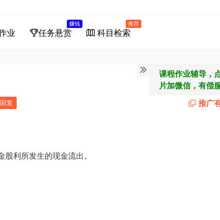
赚钱
推荐
作业
任务悬赏
科目检索
课程作业辅导，
片加微信，有偿
推广
回复
金股利所发生的现金流出。