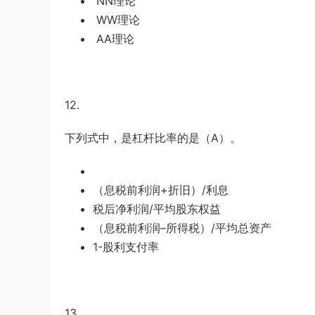
NN理论
WW理论
AA理论
12.
下列式中，是杠杆比率的是（
A
）。
（息税前利润
+
折旧）
/
利息
税后净利润
/
平均股东权益
（息税前利润
–
所得税）
/
平均总资产
1-股利支付率
13.