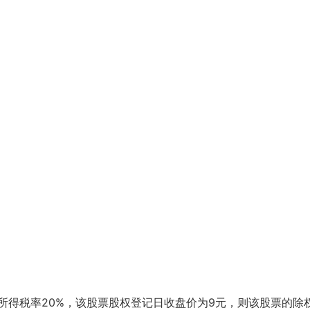
所得税率
20%
，该股票股权登记日收盘价为
9
元，则该股票的除