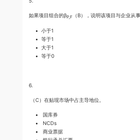
5.
如果项目组合的β
（B），说明该项目与企业从
P,F
小于
1
等于
1
大于
1
等于
0
6.
（
C
）在贴现市场中占主导地位。
国库券
NCDs
商业票据