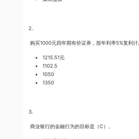
u*******
登录了本站
2小时前
2.
购买
1000
元四年期有价证券，按年利率
5%
复利计
1215.51元
1102.5
1050
1350
3.
商业银行的金融行为的目标是（
C
）。