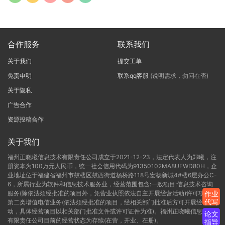
合作服务
联系我们
关于我们
提交工单
免责申明
联系qq客服
(说明需求，勿问在否)
关于隐私
广告合作
资源投稿合作
关于我们
福州正晓曦信息技术有限责任公司成立于2021-12-23，法定代表人为郑曦，注
册资本为100万元人民币，统一社会信用代码为91350102MA8UEWD80H，企
业地址位于福建省福州市鼓楼区鼓西街道杨桥路118号宏杨新城4#楼6层办公C-
6，所属行业为软件和信息技术服务业，经营范围包含:一般项目:信息技术咨询
服务(除依法须经批准的项目外，凭营业执照依法自主开展经营活动)许可项目:
作业
代写
第二类增值电信业务(依法须经批准的项目，经相关部门批准后方可开展经营活
动，具体经营项目以相关部门批准文件或许可证件为准)。福州正晓曦信息技术
论文
有限责任公司目前的经营状态为存续(在营，开业、在册)。
指导