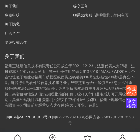
关于我们
提交工单
免责申明
联系qq客服
(说明需求，勿问在否)
关于隐私
广告合作
资源投稿合作
关于我们
福州正晓曦信息技术有限责任公司成立于2021-12-23，法定代表人为郑曦，注
册资本为100万元人民币，统一社会信用代码为91350102MA8UEWD80H，企
业地址位于福建省福州市鼓楼区鼓西街道杨桥路118号宏杨新城4#楼6层办公C-
6，所属行业为软件和信息技术服务业，经营范围包含:一般项目:信息技术咨询
服务(除依法须经批准的项目外，凭营业执照依法自主开展经营活动)许可项目:
作业
代写
第二类增值电信业务(依法须经批准的项目，经相关部门批准后方可开展经营活
动，具体经营项目以相关部门批准文件或许可证件为准)。福州正晓曦信息技术
论文
有限责任公司目前的经营状态为存续(在营，开业、在册)。
指导
闽ICP备2022000306号-1
闽B2-20220416
闽公网安备 35012302000136
号