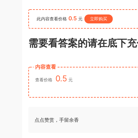
（A卷）真题及参考答案
u*******
签到打卡，获得1元奖励
5小时前
0.5
此内容查看价格
元
立即购买
需要看答案的请在底下充
内容查看
0.5
查看价格
元
点点赞赏，手留余香