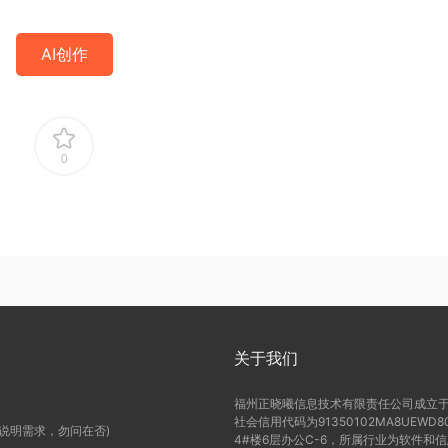
AI创作
0
关于我们
福州正晓曦信息技术有限责任公司成立于2
社会信用代码为91350102MA8UE
(说明需求，勿问在否)
4#楼6层办公C-6，所属行业为软件和