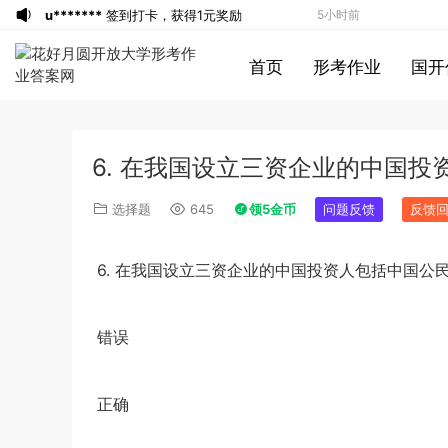
u*******
签到打卡，获得1元奖励
5小时前
游客
下载了资源
2019年广东公务员考试
5小时前
首页
形考作业
国开
《行测》真题（县级）答案及解析
u*******
签到打卡，获得1元奖励
6小时前
游客
下载了资源
2016年0423浙江公务
7小时前
员考试《行测》真题（A卷）参考答案及
游客
下载了资源
2016年重庆市公务员考
8小时前
6. 在我国设立三资企业的中国投资
解析
试《行测》真题（下半年卷）答案及解析
游客
下载了资源
2021年公务员多省联考
10小时前
《申论》题（河南乡镇卷）及参考答案
游客
下载了资源
2017年下半年教师资格
11小时前
选择题
645
领5金币
问题反馈
反馈
证考试《综合素质》（小学）解析
u*******
签到打卡，获得1元奖励
11小时前
游客
下载了资源
2013年广东公务员考试
12小时前
6.
在我国设立三资企业的中国投资人包括中国公
《行测》三卷答案及解析
u*******
签到打卡，获得1元奖励
12小时前
u*******
登录了本站
12小时前
错误
u*******
签到打卡，获得1元奖励
1小时前
u*******
签到打卡，获得1元奖励
2小时前
正确
u*******
签到打卡，获得1元奖励
3小时前
游客
下载了资源
2009年黑龙江省申论
4小时前