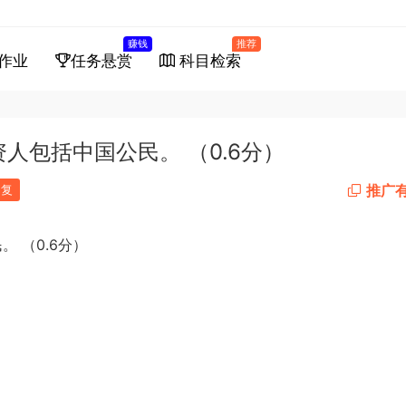
赚钱
推荐
作业
任务悬赏
科目检索
人包括中国公民。 （0.6分）
推广
回复
0.6
民。
（
分）