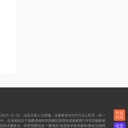
作业
021-12-23，法定代表人为郑曦，注册资本为100万元人民币，统一
代写
WD80H，企业地址位于福建省福州市鼓楼区鼓西街道杨桥路118号宏杨新城
论文
信息技术服务业，经营范围包含:一般项目:信息技术咨询服务(除依法须经