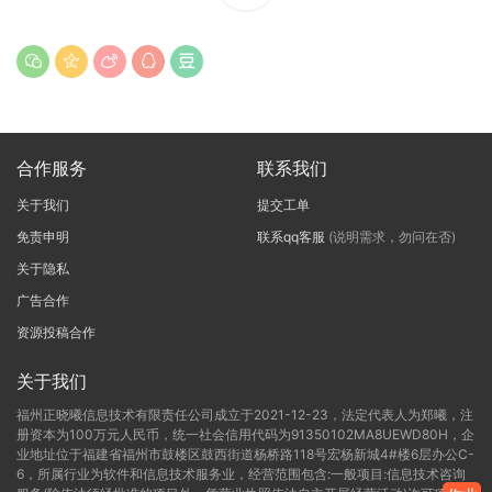
合作服务
联系我们
关于我们
提交工单
免责申明
联系qq客服
(说明需求，勿问在否)
关于隐私
广告合作
资源投稿合作
关于我们
福州正晓曦信息技术有限责任公司成立于2021-12-23，法定代表人为郑曦，注
册资本为100万元人民币，统一社会信用代码为91350102MA8UEWD80H，企
业地址位于福建省福州市鼓楼区鼓西街道杨桥路118号宏杨新城4#楼6层办公C-
6，所属行业为软件和信息技术服务业，经营范围包含:一般项目:信息技术咨询