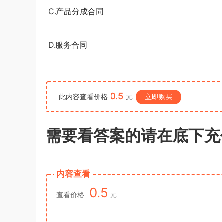
录用考试《行测》真题（公检法卷）答案
1*******
登录了本站
4小时前
C.
产品分成合同
及解析
D.
服务合同
0.5
此内容查看价格
元
立即购买
需要看答案的请在底下充
内容查看
0.5
查看价格
元