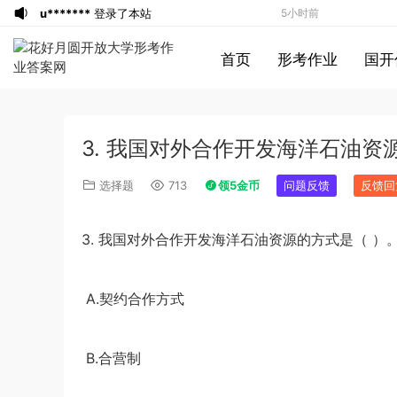
u*******
登录了本站
5小时前
游客
下载了资源
2019年420联考《行
5小时前
首页
形考作业
国开
测》真题（河南县级以上）答案及解析
a*******
投稿收入增加60块钱
6小时前
a*******
购买了资源
代寫國立空中大學
6小时前
作業
u*******
签到打卡，获得1元奖励
7小时前
3. 我国对外合作开发海洋石油资源
游客
下载了资源
2019年广东公务员考试
8小时前
《行测》真题（县级）答案及解析
游客
下载了资源
2004年广东公务员考试
8小时前
选择题
713
领5金币
问题反馈
反馈回
《行测》真题(下半年）答案及解析
u*******
下载了资源
順著大腦來生活：
8小时前
從起床到就寢，用大腦喜歡的模式，活出
u*******
下载了资源
順著大腦來生活：
8小时前
3.
我国对外合作开发海洋石油资源的方式是（
）
創意、健康與生產力的最高生活法
從起床到就寢，用大腦喜歡的模式，活出
u*******
购买了资源
順著大腦來生活：
8小时前
創意、健康與生產力的最高生活法
從起床到就寢，用大腦喜歡的模式，活出
a*******
投稿收入增加10块钱
8小时前
A.
契约合作方式
創意、健康與生產力的最高生活法
u*******
加入了本站
8小时前
游客
下载了资源
2021年公务员多省联考
25分钟前
B.
合营制
《申论》题（广西B卷）及参考答案
1*******
登录了本站
3小时前
游客
下载了资源
2015年黑龙江省公务员
4小时前