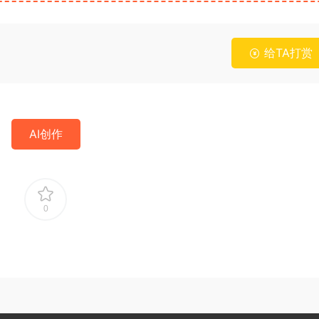
给TA打赏
AI创作
0