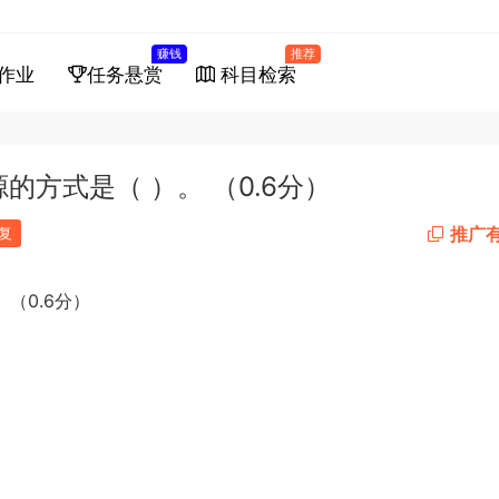
赚钱
推荐
作业
任务悬赏
科目检索
的方式是（ ）。 （0.6分）
推广
复
0.6
。
（
分）