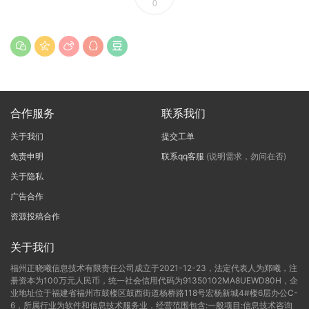
0
合作服务
联系我们
关于我们
提交工单
免责申明
联系qq客服
(说明需求，勿问在否)
关于隐私
广告合作
资源投稿合作
关于我们
福州正晓曦信息技术有限责任公司成立于2021-12-23，法定代表人为郑曦，注
册资本为100万元人民币，统一社会信用代码为91350102MA8UEWD80H，企
业地址位于福建省福州市鼓楼区鼓西街道杨桥路118号宏杨新城4#楼6层办公C-
6，所属行业为软件和信息技术服务业，经营范围包含:一般项目:信息技术咨询