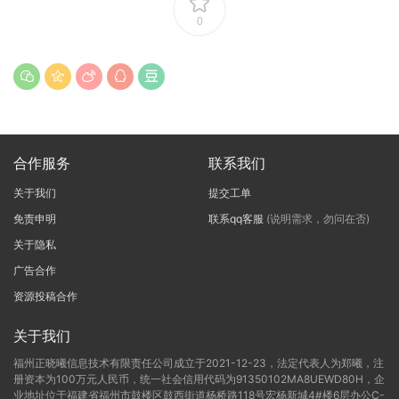
0
合作服务
联系我们
关于我们
提交工单
免责申明
联系qq客服
(说明需求，勿问在否)
关于隐私
广告合作
资源投稿合作
关于我们
福州正晓曦信息技术有限责任公司成立于2021-12-23，法定代表人为郑曦，注
册资本为100万元人民币，统一社会信用代码为91350102MA8UEWD80H，企
业地址位于福建省福州市鼓楼区鼓西街道杨桥路118号宏杨新城4#楼6层办公C-