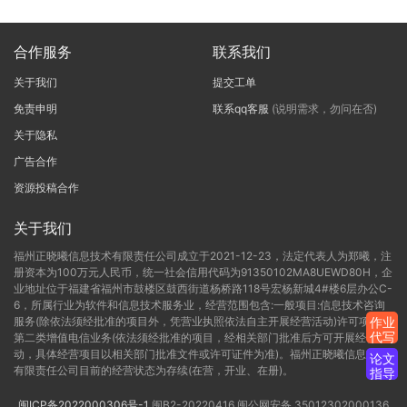
合作服务
联系我们
关于我们
提交工单
免责申明
联系qq客服
(说明需求，勿问在否)
关于隐私
广告合作
资源投稿合作
关于我们
福州正晓曦信息技术有限责任公司成立于2021-12-23，法定代表人为郑曦，注
册资本为100万元人民币，统一社会信用代码为91350102MA8UEWD80H，企
业地址位于福建省福州市鼓楼区鼓西街道杨桥路118号宏杨新城4#楼6层办公C-
6，所属行业为软件和信息技术服务业，经营范围包含:一般项目:信息技术咨询
服务(除依法须经批准的项目外，凭营业执照依法自主开展经营活动)许可项目:
作业
代写
第二类增值电信业务(依法须经批准的项目，经相关部门批准后方可开展经营活
动，具体经营项目以相关部门批准文件或许可证件为准)。福州正晓曦信息技术
论文
有限责任公司目前的经营状态为存续(在营，开业、在册)。
指导
闽ICP备2022000306号-1
闽B2-20220416
闽公网安备 35012302000136