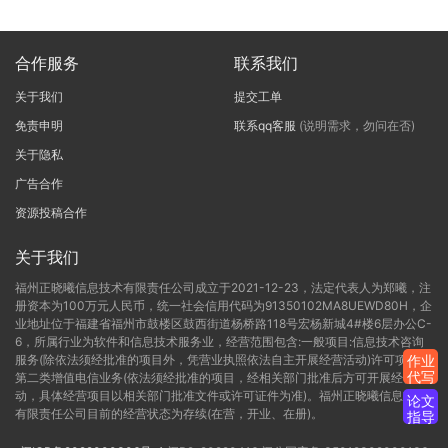
合作服务
联系我们
关于我们
提交工单
免责申明
联系qq客服
(说明需求，勿问在否)
关于隐私
广告合作
资源投稿合作
关于我们
福州正晓曦信息技术有限责任公司成立于2021-12-23，法定代表人为郑曦，注
册资本为100万元人民币，统一社会信用代码为91350102MA8UEWD80H，企
业地址位于福建省福州市鼓楼区鼓西街道杨桥路118号宏杨新城4#楼6层办公C-
6，所属行业为软件和信息技术服务业，经营范围包含:一般项目:信息技术咨询
服务(除依法须经批准的项目外，凭营业执照依法自主开展经营活动)许可项目:
作业
代写
第二类增值电信业务(依法须经批准的项目，经相关部门批准后方可开展经营活
动，具体经营项目以相关部门批准文件或许可证件为准)。福州正晓曦信息技术
论文
有限责任公司目前的经营状态为存续(在营，开业、在册)。
指导