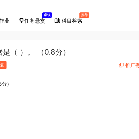
赚钱
推荐
作业
任务悬赏
科目检索
是（ ）。 （0.8分）
推广
复
8
分）