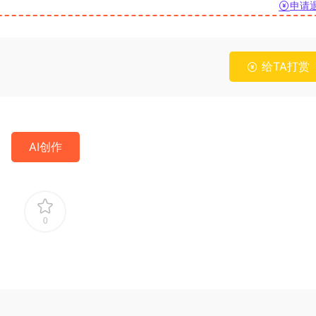
申请
给TA打赏
AI创作
0