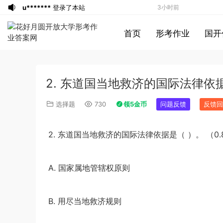
u*******
登录了本站
3小时前
游客
下载了资源
2013年广东公务员考试
4小时前
首页
形考作业
国开
《行测》三卷答案及解析
游客
下载了资源
2015年黑龙江公务员考
4小时前
试《申论》及参考答案（公检法B）
游客
下载了资源
2007年黑龙江公务员考
4小时前
试《行测》卷（B）及参考答案（无解
游客
下载了资源
2016年下半年教师资格
5小时前
2. 东道国当地救济的国际法律依据
析，不建议做）
证考试《初中历史》题（解析）
a*******
登录了本站
6小时前
a*******
登录了本站
6小时前
选择题
730
领5金币
问题反馈
反馈回
1*******
登录了本站
6小时前
游客
下载了资源
2009年0426西藏公务
7小时前
2.
0.
东道国当地救济的国际法律依据是（
）。
（
员考试《行测》真题答案及解析
u*******
签到打卡，获得1元奖励
7小时前
u*******
签到打卡，获得1元奖励
8小时前
A.
国家属地管辖权原则
游客
下载了资源
2016年重庆市公务员考
8小时前
试《行测》真题（下半年卷）答案及解析
游客
下载了资源
2019年420联考《行
2小时前
B.
用尽当地救济规则
测》真题（河南县级以上）答案及解析
游客
下载了资源
2020年0726浙江公务
2小时前
员考试《行测》真题（B卷）参考答案及
游客
下载了资源
2022年北京公务员考试
3小时前