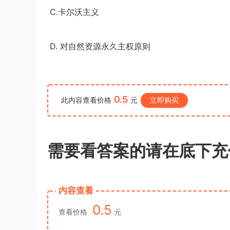
解析
行测试题答案解析
u*******
签到打卡，获得1元奖励
3小时前
C.
卡尔沃主义
D.
对自然资源永久主权原则
0.5
此内容查看价格
元
立即购买
需要看答案的请在底下充
内容查看
0.5
查看价格
元