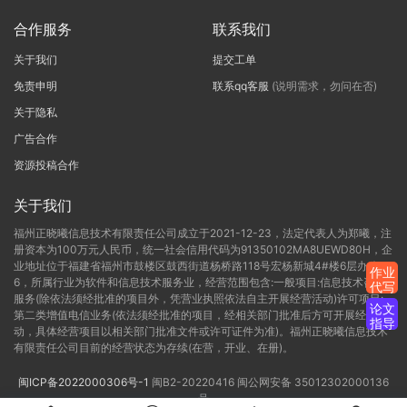
合作服务
联系我们
关于我们
提交工单
免责申明
联系qq客服
(说明需求，勿问在否)
关于隐私
广告合作
资源投稿合作
关于我们
福州正晓曦信息技术有限责任公司成立于2021-12-23，法定代表人为郑曦，注
册资本为100万元人民币，统一社会信用代码为91350102MA8UEWD80H，企
业地址位于福建省福州市鼓楼区鼓西街道杨桥路118号宏杨新城4#楼6层办公C-
作业
6，所属行业为软件和信息技术服务业，经营范围包含:一般项目:信息技术咨询
代写
服务(除依法须经批准的项目外，凭营业执照依法自主开展经营活动)许可项目:
论文
第二类增值电信业务(依法须经批准的项目，经相关部门批准后方可开展经营活
指导
动，具体经营项目以相关部门批准文件或许可证件为准)。福州正晓曦信息技术
有限责任公司目前的经营状态为存续(在营，开业、在册)。
闽ICP备2022000306号-1
闽B2-20220416
闽公网安备 35012302000136
号