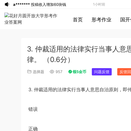
a*******
投稿收入增加60块钱
1小时前
u*******
签到打卡，获得1元奖励
2小时前
首页
形考作业
国开
游客
下载了资源
2019年广东公务员考试
3小时前
《行测》真题（县级）答案及解析
游客
下载了资源
2004年广东公务员考试
3小时前
《行测》真题(下半年）答案及解析
u*******
下载了资源
順著大腦來生活：
4小时前
3. 仲裁适用的法律实行当事人
從起床到就寢，用大腦喜歡的模式，活出
u*******
下载了资源
順著大腦來生活：
4小时前
創意、健康與生產力的最高生活法
從起床到就寢，用大腦喜歡的模式，活出
u*******
购买了资源
順著大腦來生活：
4小时前
律。 （0.6分）
創意、健康與生產力的最高生活法
從起床到就寢，用大腦喜歡的模式，活出
a*******
投稿收入增加10块钱
4小时前
选择题
957
领5金币
问题反馈
反馈回
創意、健康與生產力的最高生活法
u*******
加入了本站
4小时前
u*******
加入了本站
4小时前
3.
仲裁适用的法律实行当事人意思自治原则，即
u*******
签到打卡，获得1元奖励
5小时前
u*******
签到打卡，获得1元奖励
5小时前
错误
1*******
登录了本站
14分钟前
u*******
登录了本站
30分钟前
游客
下载了资源
2019年420联考《行
43分钟前
正确