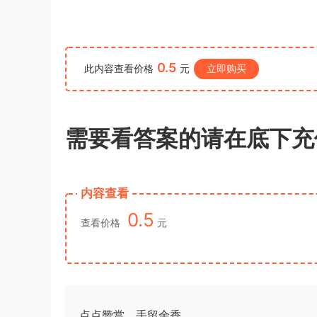
测》真题（河南县级以上）答案及解析
a*******
购买了资源
代寫國立空中大學
1小时前
作業
0.5
此内容查看价格
元
立即购买
需要看答案的请在底下充
内容查看
0.5
查看价格
元
点点赞赏，手留余香