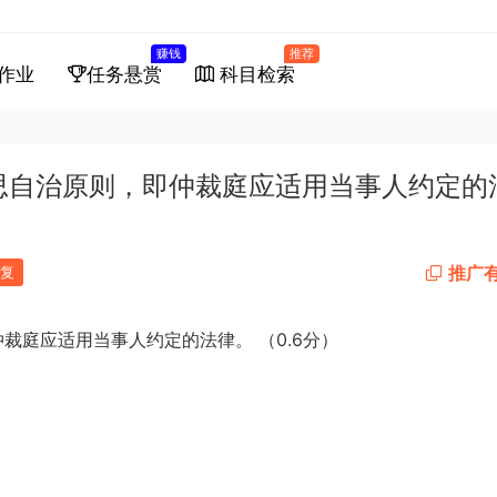
赚钱
推荐
作业
任务悬赏
科目检索
意思自治原则，即仲裁庭应适用当事人约定的
推广
复
0.6
仲裁庭应适用当事人约定的法律。
（
分）