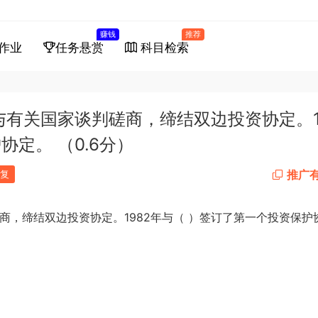
赚钱
推荐
作业
任务悬赏
科目检索
与有关国家谈判磋商，缔结双边投资协定。1
定。 （0.6分）
推广
复
1982
商，缔结双边投资协定。
年与（
）签订了第一个投资保护