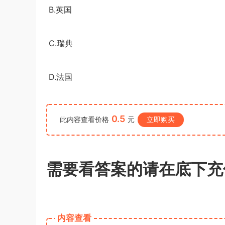
及解析
u*******
B.
登录了本站
4小时前
英国
C.
瑞典
D.
法国
0.5
此内容查看价格
元
立即购买
需要看答案的请在底下充
内容查看