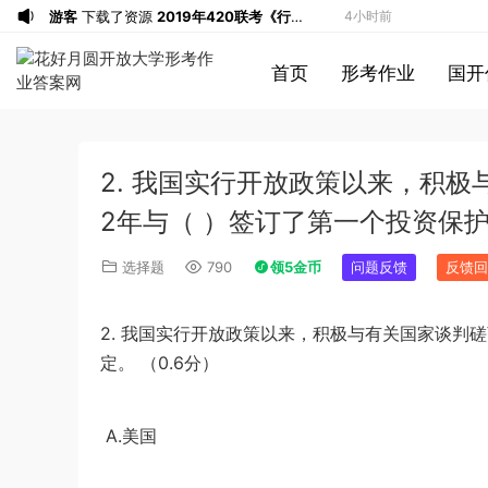
游客
下载了资源
2019年420联考《行
4小时前
测》真题（河南县级以上）答案及解析
a*******
投稿收入增加60块钱
5小时前
首页
形考作业
国开
a*******
购买了资源
代寫國立空中大學
5小时前
作業
u*******
签到打卡，获得1元奖励
6小时前
游客
下载了资源
2019年广东公务员考试
7小时前
2. 我国实行开放政策以来，积极
《行测》真题（县级）答案及解析
游客
下载了资源
2004年广东公务员考试
7小时前
《行测》真题(下半年）答案及解析
u*******
下载了资源
順著大腦來生活：
7小时前
2年与（ ）签订了第一个投资保护协
從起床到就寢，用大腦喜歡的模式，活出
u*******
下载了资源
順著大腦來生活：
7小时前
选择题
790
领5金币
问题反馈
反馈回
創意、健康與生產力的最高生活法
從起床到就寢，用大腦喜歡的模式，活出
u*******
购买了资源
順著大腦來生活：
7小时前
創意、健康與生產力的最高生活法
從起床到就寢，用大腦喜歡的模式，活出
a*******
投稿收入增加10块钱
7小时前
2.
我国实行开放政策以来，积极与有关国家谈判磋
創意、健康與生產力的最高生活法
u*******
加入了本站
7小时前
0.6
定。
（
分）
u*******
加入了本站
7小时前
1*******
登录了本站
2小时前
A.
美国
游客
下载了资源
2015年黑龙江省公务员
3小时前
录用考试《行测》真题（公检法卷）答案
1*******
登录了本站
4小时前