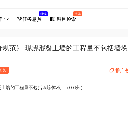
赚钱
推荐
作业
任务悬赏
科目检索
计价规范》 现浇混凝土墙的工程量不包括墙
推广
回复
.
0.6
凝土墙的工程量不包括墙垛体积
（
分）