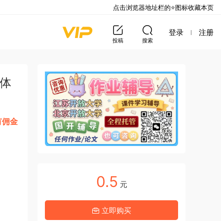
点击浏览器地址栏的⭐图标收藏本页
登录
注册
投稿
搜索
垛体
有佣金
0.5
元
立即购买