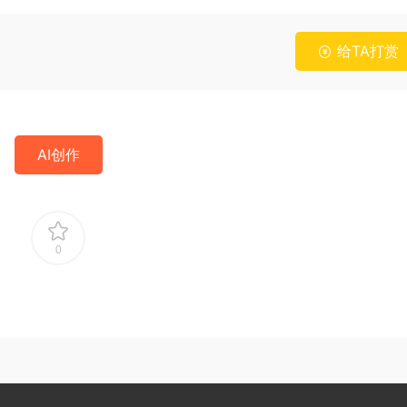
给TA打赏
AI创作
0