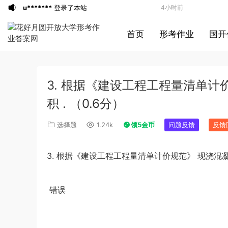
u*******
登录了本站
4小时前
u*******
登录了本站
4小时前
首页
形考作业
国开
u*******
登录了本站
4小时前
u*******
登录了本站
4小时前
游客
下载了资源
2021年0327安徽公务
5小时前
3. 根据《建设工程工程量清单
员考试《行测》真题答案及解析
u*******
签到打卡，获得1元奖励
6小时前
游客
下载了资源
2021年北京公务员考试
7小时前
积 . （0.6分）
《行测》真题（区级及以上）参考答案及
游客
下载了资源
2017年422公务员联考
8小时前
选择题
1.24k
领5金币
问题反馈
反馈
解析
《申论》真题及参考答案（黑龙江省市
u*******
登录了本站
8小时前
卷）
u*******
签到打卡，获得1元奖励
8小时前
3.
根据《建设工程工程量清单计价规范》
现浇混
游客
下载了资源
2017年422公务员联考
8小时前
《行测》真题（福建卷）答案及解析 (1)
游客
下载了资源
2020年1011新疆公务员
8小时前
错误
考试《申论》真题及参考答案
游客
下载了资源
2015年北京公务员考试
1小时前
《行测》卷参考答案及解析
游客
下载了资源
2019年420联考《申
4小时前
论》真题（黑龙江县乡卷）及答案
u*******
登录了本站
4小时前