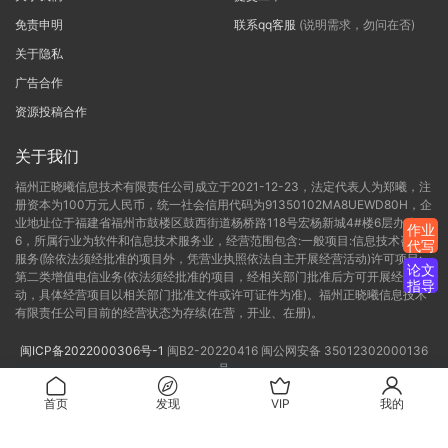
免责申明
联系qq客服
(说明需求，勿问在否)
关于隐私
广告合作
资源投稿合作
关于我们
福州正晓曦信息技术有限责任公司成立于2021-12-23，法定代表人为郑曦，注
册资本为100万元人民币，统一社会信用代码为91350102MA8UEWD80H，企
业地址位于福建省福州市鼓楼区鼓西街道杨桥路118号宏杨新城4#楼6层办公C-
作业
6，所属行业为软件和信息技术服务业，经营范围包含:一般项目:信息技术咨询
代写
服务(除依法须经批准的项目外，凭营业执照依法自主开展经营活动)许可项目:
论文
第二类增值电信业务(依法须经批准的项目，经相关部门批准后方可开展经营活
指导
动，具体经营项目以相关部门批准文件或许可证件为准)。福州正晓曦信息技术
有限责任公司目前的经营状态为存续(在营，开业、在册)。
闽ICP备2022000306号-1
闽B2-20220416
闽公网安备 35012302000136
号
首页
发现
VIP
我的