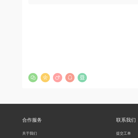
《行测》真题（县级）答案及解析
u*******
签到打卡，获得1元奖励
6小时前
合作服务
联系我们
关于我们
提交工单