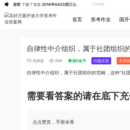
游客
下载了资源
2016年0423浙江公务
7小时前
员考试《行测》真题（A卷）参考答案及
游客
下载了资源
2016年重庆市公务员考
8小时前
首页
形考作业
国开
解析
试《行测》真题（下半年卷）答案及解析
游客
下载了资源
2021年公务员多省联考
10小时前
《申论》题（河南乡镇卷）及参考答案
游客
下载了资源
2017年下半年教师资格
11小时前
证考试《综合素质》（小学）解析
u*******
签到打卡，获得1元奖励
11小时前
自律性中介组织，属于社团组织的
游客
下载了资源
2013年广东公务员考试
12小时前
《行测》三卷答案及解析
u*******
签到打卡，获得1元奖励
12小时前
选择题
669
领5金币
问题反馈
反馈
u*******
登录了本站
12小时前
自律性中介组织，属于社团组织的范畴，这种
“
社
u*******
签到打卡，获得1元奖励
2小时前
u*******
签到打卡，获得1元奖励
2小时前
u*******
签到打卡，获得1元奖励
3小时前
需要看答案的请在底下充
游客
下载了资源
2009年黑龙江省申论
4小时前
（A卷）真题及参考答案
u*******
签到打卡，获得1元奖励
5小时前
u*******
签到打卡，获得1元奖励
5小时前
点点赞赏，手留余香
游客
下载了资源
2019年广东公务员考试
5小时前