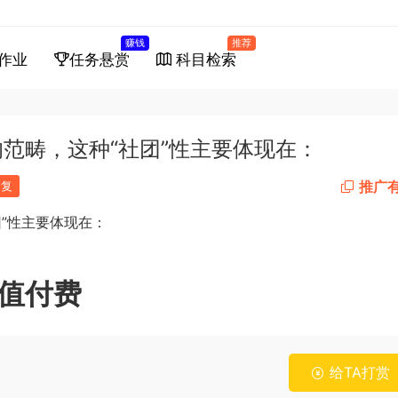
赚钱
推荐
作业
任务悬赏
科目检索
范畴，这种“社团”性主要体现在：
推广
回复
团
”
性主要体现在：
值付费
给TA打赏