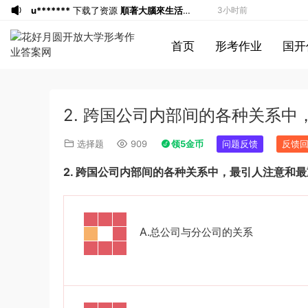
u*******
下载了资源
順著大腦來生活：
3小时前
從起床到就寢，用大腦喜歡的模式，活出
u*******
购买了资源
順著大腦來生活：
3小时前
首页
形考作业
国开
創意、健康與生產力的最高生活法
從起床到就寢，用大腦喜歡的模式，活出
a*******
投稿收入增加10块钱
3小时前
創意、健康與生產力的最高生活法
u*******
加入了本站
3小时前
u*******
加入了本站
3小时前
2. 跨国公司内部间的各种关系中
u*******
签到打卡，获得1元奖励
4小时前
u*******
签到打卡，获得1元奖励
4小时前
选择题
909
领5金币
问题反馈
反馈
游客
下载了资源
2013年921公务员考试
5小时前
2.
跨国公司内部间的各种关系中，最引人注意和最
联考《行测》真题答案及解析（河南卷）
u*******
登录了本站
9分钟前
(1)
游客
下载了资源
2019年420联考《行
23分钟前
测》真题（河南县级以上）答案及解析
a*******
购买了资源
代寫國立空中大學
1小时前
A.
总公司与分公司的关系
作業
a*******
投稿收入增加60块钱
1小时前
u*******
签到打卡，获得1元奖励
2小时前
游客
下载了资源
2019年广东公务员考试
3小时前
《行测》真题（县级）答案及解析
游客
下载了资源
2004年广东公务员考试
3小时前