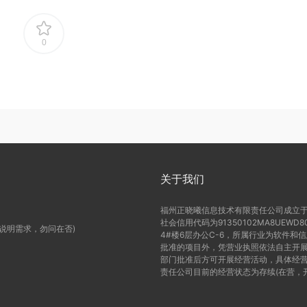
0
关于我们
福州正晓曦信息技术有限责任公司成立于2
社会信用代码为91350102MA8UE
(说明需求，勿问在否)
4#楼6层办公C-6，所属行业为软件和
批准的项目外，凭营业执照依法自主开展
部门批准后方可开展经营活动，具体经营
责任公司目前的经营状态为存续(在营，