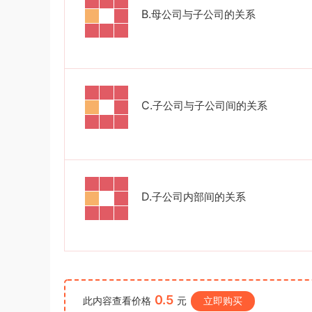
《行测》真题(下半年）答案及解析
u*******
下载了资源
順著大腦來生活：
3小时前
B.
母公司与子公司的关系
從起床到就寢，用大腦喜歡的模式，活出
創意、健康與生產力的最高生活法
C.
子公司与子公司间的关系
D.
子公司内部间的关系
0.5
此内容查看价格
元
立即购买