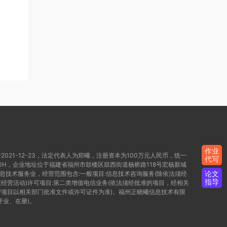
作业
021-12-23，法定代表人为郑曦，注册资本为100万元人民币，统一
代写
WD80H，企业地址位于福建省福州市鼓楼区鼓西街道杨桥路118号宏杨新城
论文
信息技术服务业，经营范围包含:一般项目:信息技术咨询服务(除依法须经
指导
经营活动)许可项目:第二类增值电信业务(依法须经批准的项目，经相关
项目以相关部门批准文件或许可证件为准)。福州正晓曦信息技术有限
开业、在册)。