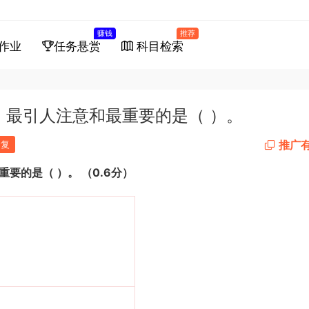
赚钱
推荐
作业
任务悬赏
科目检索
，最引人注意和最重要的是（ ）。
推广
回复
重要的是（
）。
（
0.6
分）