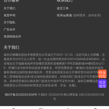
合作服务
联系我们
关于我们
提交工单
免责申明
联系qq客服
(说明需求，勿问在否)
关于隐私
广告合作
资源投稿合作
关于我们
福州正晓曦信息技术有限责任公司成立于2021-12-23，法定代表人为郑曦，注
册资本为100万元人民币，统一社会信用代码为91350102MA8UEWD80H，企
业地址位于福建省福州市鼓楼区鼓西街道杨桥路118号宏杨新城4#楼6层办公C-
6，所属行业为软件和信息技术服务业，经营范围包含:一般项目:信息技术咨询
服务(除依法须经批准的项目外，凭营业执照依法自主开展经营活动)许可项目:
作业
代写
第二类增值电信业务(依法须经批准的项目，经相关部门批准后方可开展经营活
动，具体经营项目以相关部门批准文件或许可证件为准)。福州正晓曦信息技术
论文
有限责任公司目前的经营状态为存续(在营，开业、在册)。
指导
闽ICP备2022000306号-1
闽B2-20220416
闽公网安备 35012302000136
号