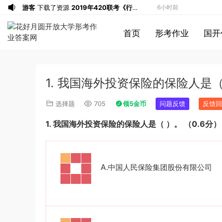
游客
下载了资源
2019年420联考《行
6小时前
测》真题（河南县级以上）答案及解析
u*******
签到打卡，获得1元奖励
6小时前
首页
形考作业
国开
游客
下载了资源
2013年广东公务员考试
6小时前
《行测》三卷答案及解析
游客
下载了资源
2015年河南公务员考试
6小时前
《行测》真题答案及解析
u*******
签到打卡，获得1元奖励
9小时前
1. 我国海外投资保险的保险人是（
u*******
登录了本站
9小时前
u*******
签到打卡，获得1元奖励
9小时前
选择题
705
领5金币
问题反馈
反馈回
u*******
登录了本站
9小时前
1.
我国海外投资保险的保险人是（
）。
（
0.6
分）
u*******
登录了本站
9小时前
游客
下载了资源
2013年921公务员考试
10小时前
联考《行测》真题答案及解析（河南卷）
u*******
签到打卡，获得1元奖励
10小时前
A.
中国人民保险集团股份有限公司
(1)
u*******
签到打卡，获得1元奖励
10小时前
游客
下载了资源
2015年上半年教师资格
2小时前
证考试《初中英语》真题解析
游客
下载了资源
2014年下半年教师资格
3小时前
证考试《教育知识与能力》（中学）真题
u*******
签到打卡，获得1元奖励
4小时前