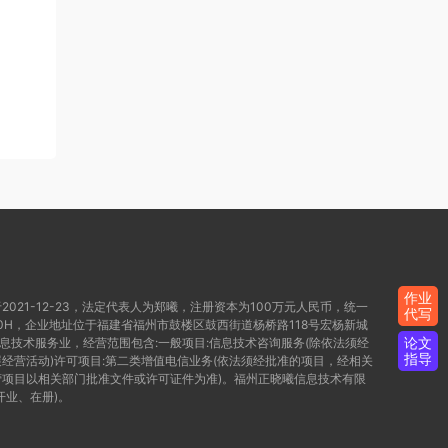
作业
021-12-23，法定代表人为郑曦，注册资本为100万元人民币，统一
代写
WD80H，企业地址位于福建省福州市鼓楼区鼓西街道杨桥路118号宏杨新城
论文
信息技术服务业，经营范围包含:一般项目:信息技术咨询服务(除依法须经
指导
经营活动)许可项目:第二类增值电信业务(依法须经批准的项目，经相关
项目以相关部门批准文件或许可证件为准)。福州正晓曦信息技术有限
开业、在册)。