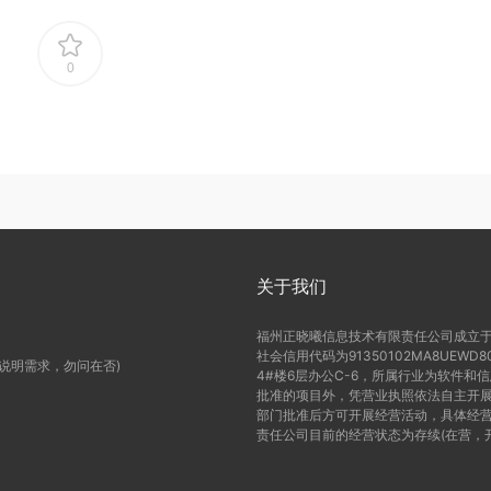
0
关于我们
福州正晓曦信息技术有限责任公司成立于2
社会信用代码为91350102MA8UE
(说明需求，勿问在否)
4#楼6层办公C-6，所属行业为软件和
批准的项目外，凭营业执照依法自主开展
部门批准后方可开展经营活动，具体经营
责任公司目前的经营状态为存续(在营，