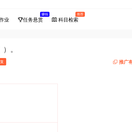
赚钱
推荐
作业
任务悬赏
科目检索
 ）。
推广
复