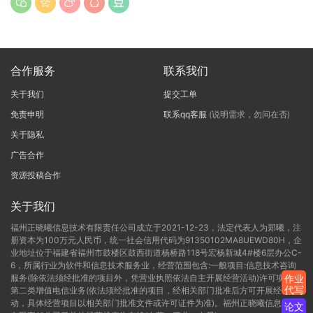
合作服务
联系我们
关于我们
提交工单
免责申明
联系qq客服
(说明需求，勿问在否)
关于隐私
广告合作
资源投稿合作
关于我们
福州正晓曦信息技术有限责任公司成立于2021-12-23，法定代表人为郑曦，注
册资本为100万元人民币，统一社会信用代码为91350102MA8UEWD80H，企
业地址位于福建省福州市鼓楼区鼓西街道杨桥路118号宏杨新城4#楼6层办公C-
6，所属行业为软件和信息技术服务业，经营范围包含:一般项目:信息技术咨询
服务(除依法须经批准的项目外，凭营业执照依法自主开展经营活动)许可项目:
作业
代写
第二类增值电信业务(依法须经批准的项目，经相关部门批准后方可开展经营活
动，具体经营项目以相关部门批准文件或许可证件为准)。福州正晓曦信息技术
论文