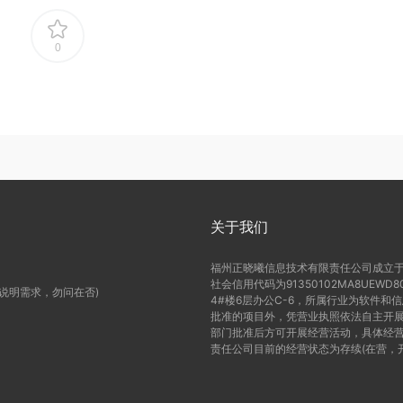
0
关于我们
福州正晓曦信息技术有限责任公司成立于2
社会信用代码为91350102MA8UE
(说明需求，勿问在否)
4#楼6层办公C-6，所属行业为软件和
批准的项目外，凭营业执照依法自主开展
部门批准后方可开展经营活动，具体经营
责任公司目前的经营状态为存续(在营，