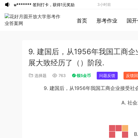
u*******
签到打卡，获得1元奖励
3小时前
游客
下载了资源
2016年重庆市公务员考
4小时前
首页
形考作业
国开
试《行测》真题（下半年卷）答案及解析
游客
下载了资源
2004年广东公务员考试
4小时前
《行测》真题(下半年）答案及解析
u*******
签到打卡，获得1元奖励
5小时前
u*******
登录了本站
5小时前
9. 建国后，从1956年我国工
u*******
登录了本站
5小时前
u*******
登录了本站
6小时前
展大致经历了（）阶段.
u*******
登录了本站
6小时前
选择题
763
领5金币
问题反馈
反馈回
u*******
登录了本站
6小时前
9. 建国后，从
1956
年我国工商企业接受社
游客
下载了资源
2013年921公务员考试
6小时前
联考《行测》真题答案及解析（河南卷）
游客
下载了资源
2016年下半年教师资格
19分钟前
A. 
(1)
证考试《初中历史》题（解析）
a*******
登录了本站
1小时前
a*******
登录了本站
1小时前
1*******
登录了本站
1小时前
游客
下载了资源
2009年0426西藏公务
3小时前