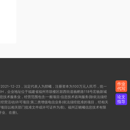
作业
021-12-23，法定代表人为郑曦，注册资本为100万元人民币，统一
代写
WD80H，企业地址位于福建省福州市鼓楼区鼓西街道杨桥路118号宏杨新城
论文
信息技术服务业，经营范围包含:一般项目:信息技术咨询服务(除依法须经
指导
经营活动)许可项目:第二类增值电信业务(依法须经批准的项目，经相关
项目以相关部门批准文件或许可证件为准)。福州正晓曦信息技术有限
开业、在册)。