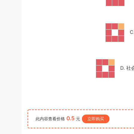
员考试《行测》真题答案及解析
u*******
签到打卡，获得1元奖励
3小时前
C
D. 
0.5
此内容查看价格
元
立即购买