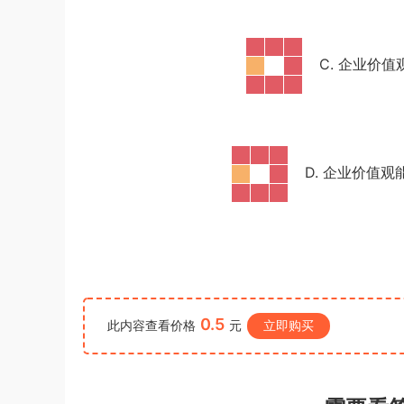
《行测》真题答案及解析
u*******
签到打卡，获得1元奖励
4小时前
C. 企业价
D. 企业价值
0.5
此内容查看价格
元
立即购买