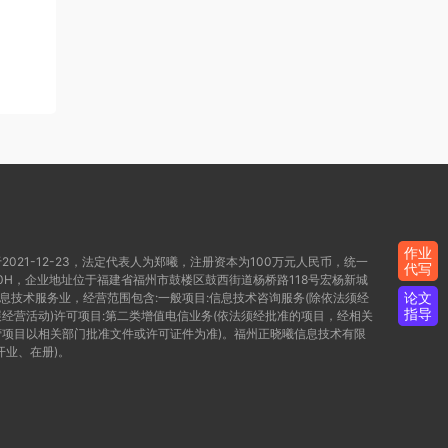
作业
021-12-23，法定代表人为郑曦，注册资本为100万元人民币，统一
代写
WD80H，企业地址位于福建省福州市鼓楼区鼓西街道杨桥路118号宏杨新城
论文
信息技术服务业，经营范围包含:一般项目:信息技术咨询服务(除依法须经
指导
经营活动)许可项目:第二类增值电信业务(依法须经批准的项目，经相关
项目以相关部门批准文件或许可证件为准)。福州正晓曦信息技术有限
开业、在册)。