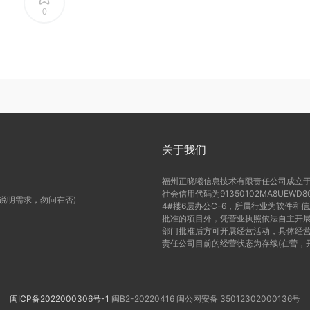
0
关于我们
福州正晓曦信息技术有限责任公司成立于2
社会信用代码为91350102MA8UE
(说明需求，勿问在否)
4#楼6层办公C-6，所属行业为软件和
批准的项目外，凭营业执照依法自主开展
部门批准后方可开展经营活动，具体经营
责任公司目前的经营状态为存续(在营，
闽ICP备2022000306号-1
闽B2-20220416
闽公网安备 35012302000136号