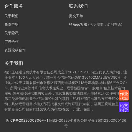
合作服务
联系我们
关于我们
提交工单
免责申明
联系qq客服
(说明需求，勿问在否)
关于隐私
广告合作
资源投稿合作
关于我们
福州正晓曦信息技术有限责任公司成立于2021-12-23，法定代表人为郑曦，注
册资本为100万元人民币，统一社会信用代码为91350102MA8UEWD80H，企
业地址位于福建省福州市鼓楼区鼓西街道杨桥路118号宏杨新城4#楼6层办公C-
6，所属行业为软件和信息技术服务业，经营范围包含:一般项目:信息技术咨询
服务(除依法须经批准的项目外，凭营业执照依法自主开展经营活动)许可项目:
作业
代写
第二类增值电信业务(依法须经批准的项目，经相关部门批准后方可开展经营活
动，具体经营项目以相关部门批准文件或许可证件为准)。福州正晓曦信息技术
论文
有限责任公司目前的经营状态为存续(在营，开业、在册)。
指导
闽ICP备2022000306号-1
闽B2-20220416
闽公网安备 35012302000136
号