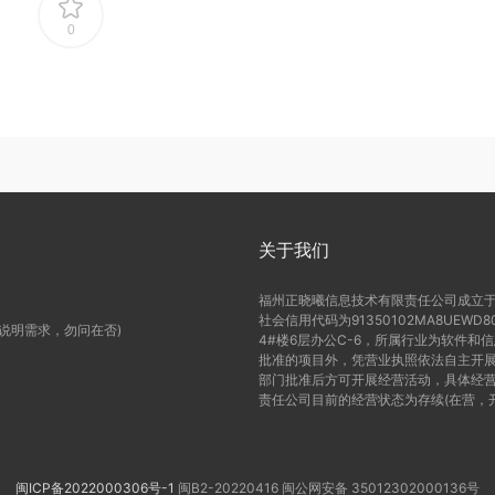
0
关于我们
福州正晓曦信息技术有限责任公司成立于2
社会信用代码为91350102MA8UE
(说明需求，勿问在否)
4#楼6层办公C-6，所属行业为软件和
批准的项目外，凭营业执照依法自主开展
部门批准后方可开展经营活动，具体经营
责任公司目前的经营状态为存续(在营，
闽ICP备2022000306号-1
闽B2-20220416
闽公网安备 35012302000136号