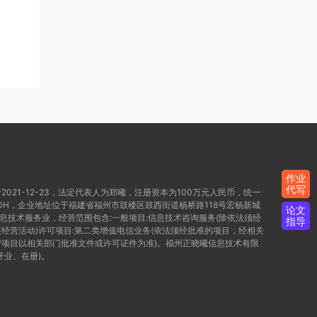
作业
代写
021-12-23，法定代表人为郑曦，注册资本为100万元人民币，统一
WD80H，企业地址位于福建省福州市鼓楼区鼓西街道杨桥路118号宏杨新城
论文
信息技术服务业，经营范围包含:一般项目:信息技术咨询服务(除依法须经
指导
经营活动)许可项目:第二类增值电信业务(依法须经批准的项目，经相关
项目以相关部门批准文件或许可证件为准)。福州正晓曦信息技术有限
开业、在册)。