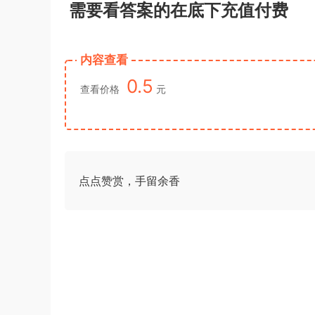
需要看答案的在底下充值付费
《行测》真题答案及解析
游客
下载了资源
2021年公务员多省联考
3小时前
《申论》题（河南乡镇卷）及参考答案
内容查看
0.5
查看价格
元
点点赞赏，手留余香