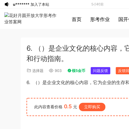
u*******
加入了本站
5小时前
游客
下载了资源
iPhone 16 系列之字形
5小时前
首页
形考作业
国开
保护壳 – 可自定义按钮颜色 | 16、16
游客
下载了资源
2017年422公务员联考
7小时前
Plus、16 Pro、16 Pro Max
《行测》真题（福建卷）答案及解析 (1)
游客
下载了资源
2013年广东公务员考试
9小时前
《行测》三卷答案及解析
游客
下载了资源
2019年浙江公务员考试
10小时前
6. （）是企业文化的核心内容
《申论》真题（B卷）及参考答案
游客
下载了资源
2015年黑龙江公务员考
12小时前
试《行测》卷答案及解析
游客
下载了资源
2020年1011新疆公务员
12小时前
和行动指南。
考试《行测》真题参考答案及解析
游客
下载了资源
2020年0822贵州公务
13小时前
选择题
903
领5金币
问题反馈
反馈
员考试《行测》真题参考答案及解析
游客
下载了资源
坐立不安的僵尸钥匙扣
14小时前
6. （）是企业文化的核心内容，它为企业的生存
3d打印图纸
游客
下载了资源
2009年广东公务员考试
16小时前
《行测》真题答案及解析
游客
下载了资源
2004年广东公务员考试
16小时前
《行测》真题(下半年）答案及解析
游客
下载了资源
2019年420联考《行
17小时前
0.5
此内容查看价格
元
立即购买
测》真题（河南县级以上）答案及解析
游客
下载了资源
2016年0423浙江公务
34分钟前
员考试《行测》真题（A卷）参考答案及
u*******
签到打卡，获得1元奖励
40分钟前
解析
游客
下载了资源
2016年河南公务员考试
2小时前