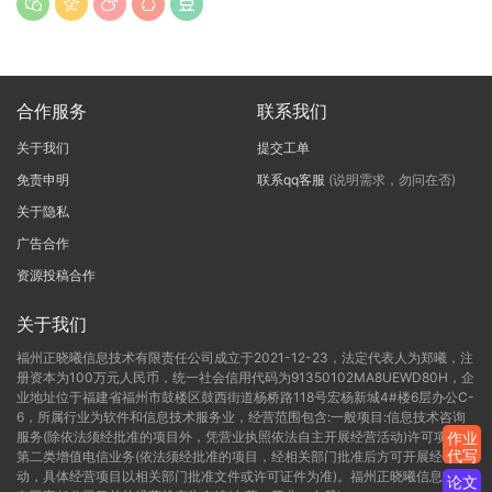
合作服务
联系我们
关于我们
提交工单
免责申明
联系qq客服
(说明需求，勿问在否)
关于隐私
广告合作
资源投稿合作
关于我们
福州正晓曦信息技术有限责任公司成立于2021-12-23，法定代表人为郑曦，注
册资本为100万元人民币，统一社会信用代码为91350102MA8UEWD80H，企
业地址位于福建省福州市鼓楼区鼓西街道杨桥路118号宏杨新城4#楼6层办公C-
6，所属行业为软件和信息技术服务业，经营范围包含:一般项目:信息技术咨询
服务(除依法须经批准的项目外，凭营业执照依法自主开展经营活动)许可项目:
作业
代写
第二类增值电信业务(依法须经批准的项目，经相关部门批准后方可开展经营活
动，具体经营项目以相关部门批准文件或许可证件为准)。福州正晓曦信息技术
论文