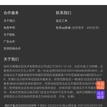
合作服务
联系我们
关于我们
提交工单
免责申明
联系qq客服
(说明需求，勿问在否)
关于隐私
广告合作
资源投稿合作
关于我们
福州正晓曦信息技术有限责任公司成立于2021-12-23，法定代表人为郑曦，注
册资本为100万元人民币，统一社会信用代码为91350102MA8UEWD80H，企
业地址位于福建省福州市鼓楼区鼓西街道杨桥路118号宏杨新城4#楼6层办公C-
6，所属行业为软件和信息技术服务业，经营范围包含:一般项目:信息技术咨询
服务(除依法须经批准的项目外，凭营业执照依法自主开展经营活动)许可项目:
作业
代写
第二类增值电信业务(依法须经批准的项目，经相关部门批准后方可开展经营活
动，具体经营项目以相关部门批准文件或许可证件为准)。福州正晓曦信息技术
论文
有限责任公司目前的经营状态为存续(在营，开业、在册)。
指导
闽ICP备2022000306号-1
闽B2-20220416
闽公网安备 35012302000136