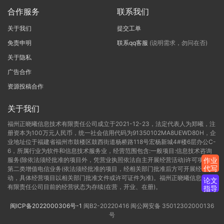
合作服务
联系我们
关于我们
提交工单
免责申明
联系qq客服
(说明需求，勿问在否)
关于隐私
广告合作
资源投稿合作
关于我们
福州正晓曦信息技术有限责任公司成立于2021-12-23，法定代表人为郑曦，注
册资本为100万元人民币，统一社会信用代码为91350102MA8UEWD80H，企
业地址位于福建省福州市鼓楼区鼓西街道杨桥路118号宏杨新城4#楼6层办公C-
6，所属行业为软件和信息技术服务业，经营范围包含:一般项目:信息技术咨询
服务(除依法须经批准的项目外，凭营业执照依法自主开展经营活动)许可项目:
作业
代写
第二类增值电信业务(依法须经批准的项目，经相关部门批准后方可开展经营活
动，具体经营项目以相关部门批准文件或许可证件为准)。福州正晓曦信息技术
论文
有限责任公司目前的经营状态为存续(在营，开业、在册)。
指导
闽ICP备2022000306号-1
闽B2-20220416
闽公网安备 35012302000136
号