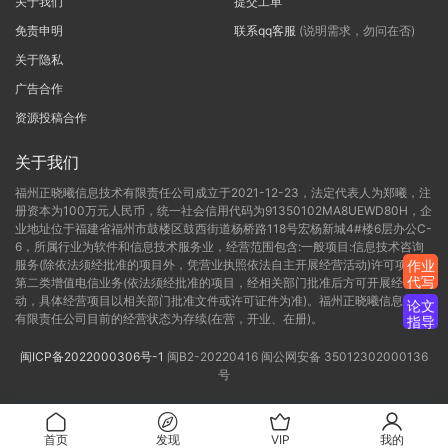
关于我们
提交工单
免责申明
联系qq客服
(说明需求，勿问在否)
关于隐私
广告合作
资源投稿合作
关于我们
福州正晓曦信息技术有限责任公司成立于2021-12-23，法定代表人为郑曦，注
册资本为100万元人民币，统一社会信用代码为91350102MA8UEWD80H，企
业地址位于福建省福州市鼓楼区鼓西街道杨桥路118号宏杨新城4#楼6层办公C-
6，所属行业为软件和信息技术服务业，经营范围包含:一般项目:信息技术咨询
服务(除依法须经批准的项目外，凭营业执照依法自主开展经营活动)许可项目:
作业
代写
第二类增值电信业务(依法须经批准的项目，经相关部门批准后方可开展经营活
动，具体经营项目以相关部门批准文件或许可证件为准)。福州正晓曦信息技术
论文
有限责任公司目前的经营状态为存续(在营，开业、在册)。
指导
闽ICP备2022000306号-1
闽B2-20220416
闽公网安备 35012302000136
号
首页
发现
VIP
我的