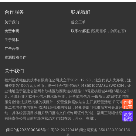
合作服务
联系我们
关于我们
提交工单
免责申明
联系qq客服
(说明需求，勿问在否)
关于隐私
广告合作
资源投稿合作
关于我们
福州正晓曦信息技术有限责任公司成立于2021-12-23，法定代表人为郑曦，注
册资本为100万元人民币，统一社会信用代码为91350102MA8UEWD80H，企
业地址位于福建省福州市鼓楼区鼓西街道杨桥路118号宏杨新城4#楼6层办公C-
6，所属行业为软件和信息技术服务业，经营范围包含:一般项目:信息技术咨询
服务(除依法须经批准的项目外，凭营业执照依法自主开展经营活动)许可项目:
作业
代写
第二类增值电信业务(依法须经批准的项目，经相关部门批准后方可开展经营活
动，具体经营项目以相关部门批准文件或许可证件为准)。福州正晓曦信息技术
论文
有限责任公司目前的经营状态为存续(在营，开业、在册)。
指导
闽ICP备2022000306号-1
闽B2-20220416
闽公网安备 35012302000136
号